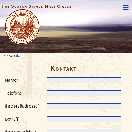
≡
The Scotch Single Malt Circle
>
Kontakt
Kontakt
Name
*
:
Telefon
:
Ihre Mailadresse
*
:
Betreff
:
Ihre Nachricht
*
: