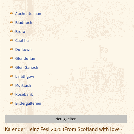
Auchentoshan
Bladnoch
Brora
Caol Ila
Dufftown
Glendullan
Glen Garioch
Linlithgow
Mortlach
Rosebank
Bildergallerien
Neuigkeiten
Kalender Heinz Fesl 2025 (From Scotland with love -