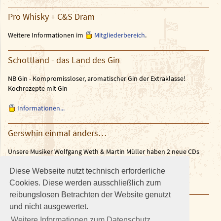
Pro Whisky + C&S Dram
Weitere Informationen im
Mitgliederbereich
.
Schottland - das Land des Gin
NB Gin - Kompromissloser, aromatischer Gin der Extraklasse!
Kochrezepte mit Gin
Informationen...
Gerswhin einmal anders…
Unsere Musiker Wolfgang Weth & Martin Müller haben 2 neue CDs
herausgebracht.
Diese Webseite nutzt technisch erforderliche
Weitere Informationen in den News auf
brazilguitar.de
Cookies. Diese werden ausschließlich zum
reibungslosen Betrachten der Website genutzt
und nicht ausgewertet.
Weitere Informationen zum Datenschutz.