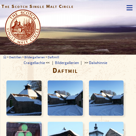
≡
The Scotch Single Malt Circle
>
Destillen
>
Bildergallerien
>
Daftmill
Craigellachie
<< |
Bildergallerien
| >>
Dalwhinnie
Daftmil