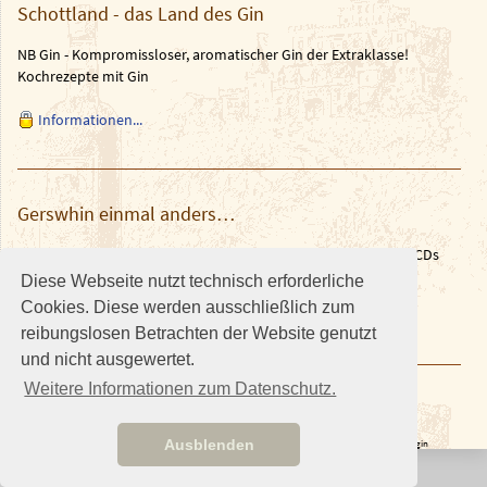
Schottland - das Land des Gin
NB Gin - Kompromissloser, aromatischer Gin der Extraklasse!
Kochrezepte mit Gin
Informationen...
Gerswhin einmal anders…
Unsere Musiker Wolfgang Weth & Martin Müller haben 2 neue CDs
herausgebracht.
Diese Webseite nutzt technisch erforderliche
Cookies. Diese werden ausschließlich zum
Weitere Informationen in den News auf
brazilguitar.de
reibungslosen Betrachten der Website genutzt
und nicht ausgewertet.
Weitere Informationen zum Datenschutz.
Ausblenden
© The Scotch Single Malt Circle •
Lang may yer lum reek!
• Stand 05.07.2026:21:23 •
Login