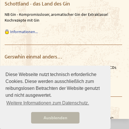
Schottland - das Land des Gin
NB Gin - Kompromissloser, aromatischer Gin der Extraklasse!
Kochrezepte mit Gin
Informationen...
Gerswhin einmal anders…
Unsere Musiker Wolfgang Weth & Martin Müller haben 2 neue CDs
herausgebracht.
Diese Webseite nutzt technisch erforderliche
Cookies. Diese werden ausschließlich zum
Weitere Informationen in den News auf
brazilguitar.de
reibungslosen Betrachten der Website genutzt
und nicht ausgewertet.
Weitere Informationen zum Datenschutz.
Ausblenden
© The Scotch Single Malt Circle •
Lang may yer lum reek!
• Stand 05.07.2026:21:23 •
Login