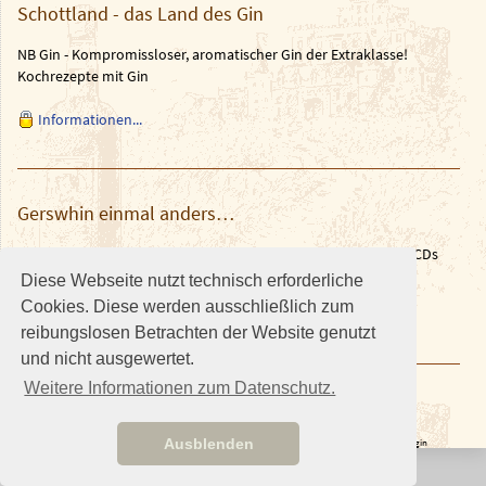
Schottland - das Land des Gin
NB Gin - Kompromissloser, aromatischer Gin der Extraklasse!
Kochrezepte mit Gin
Informationen...
Gerswhin einmal anders…
Unsere Musiker Wolfgang Weth & Martin Müller haben 2 neue CDs
herausgebracht.
Diese Webseite nutzt technisch erforderliche
Cookies. Diese werden ausschließlich zum
Weitere Informationen in den News auf
brazilguitar.de
reibungslosen Betrachten der Website genutzt
und nicht ausgewertet.
Weitere Informationen zum Datenschutz.
Ausblenden
© The Scotch Single Malt Circle •
Lang may yer lum reek!
• Stand 05.07.2026:21:23 •
Login